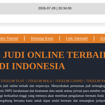
2026-07-28 | 20:34:00
deo Tutorial
Hubungi Kami
Link Alternatif
Zo
 JUDI ONLINE TERBAI
 DI INDONESIA
TOGEL88 SLOT |
TOGEL88 BOLA |
TOGEL88 CASINO |
TOGEL88 PA
judi online terbaik dan terpercaya. Menyediakan permainan judi terlengkap
amin 100% kerahasiaan dan keamanan data untuk semua privasi para member set
ologi berkualitas tinggi yang tentunya akan membuat pengalaman bermain Anda
ra bergabung bersama kami untuk dapat mulai bermain dan menangkan jackpo