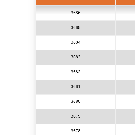
3686
3685
3684
3683
3682
3681
3680
3679
3678