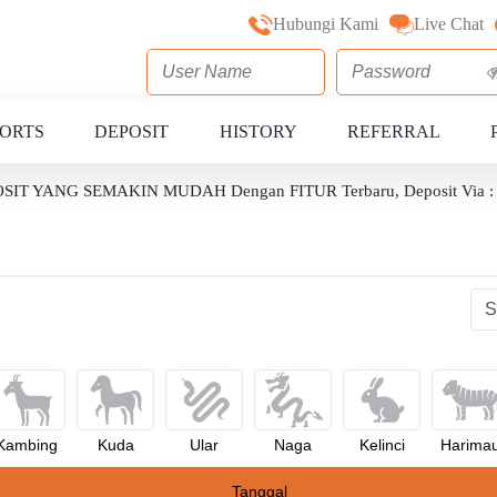
Hubungi Kami
Live Chat
PORTS
DEPOSIT
HISTORY
REFERRAL
ANG SEMAKIN MUDAH Dengan FITUR Terbaru, Deposit Via : - VIRTUA
Kambing
Kuda
Ular
Naga
Kelinci
Harima
Tanggal