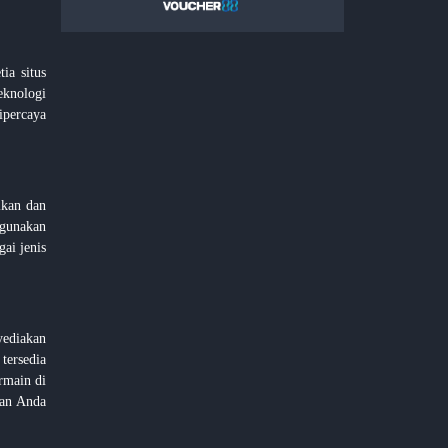
ia situs
eknologi
ipercaya
ikan dan
ggunakan
ai jenis
yediakan
tersedia
rmain di
gan Anda