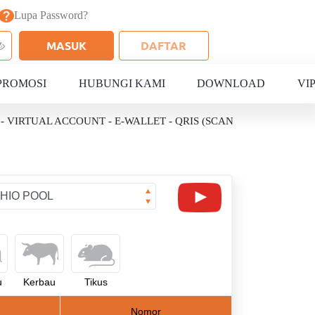
Lupa Password?
DAFTAR
PROMOSI
HUBUNGI KAMI
DOWNLOAD
VI
L ACCOUNT - E-WALLET - QRIS (SCAN BARCODE). Link Alternatif TO
u
Kerbau
Tikus
Nomor