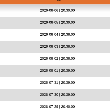
2026-08-06 | 20:39:00
2026-08-05 | 20:39:00
2026-08-04 | 20:38:00
2026-08-03 | 20:38:00
2026-08-02 | 20:38:00
2026-08-01 | 20:39:00
2026-07-31 | 20:39:00
2026-07-30 | 20:39:00
2026-07-29 | 20:40:00